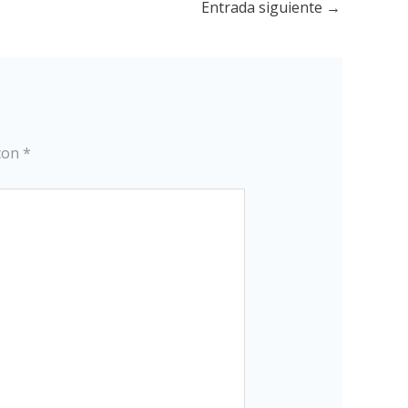
Entrada siguiente
→
 con
*