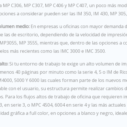
la MP C306, MP C307, MP C406 y MP C407, un poco más moder
pciones a considerar pueden ser las IM 350, IM 430, MP 305, 
olumen medio:
En empresas u oficinas con mayor demanda d
las de escritorio, dependiendo de la velocidad de impres
 MP3055, MP 3555, mientras que, dentro de las opciones a c
los más recientes como las IMC 3000 e IMC 3500.
lto:
Si tu entorno de trabajo te exige un alto volumen de i
 menos 40 páginas por minuto como la serie 4, 5 o IM de Ri
IM4000, 5000 Y 6000 las cuales forman parte de los nuevos m
le con el usuario, su estructura permite realizar cambios 
s. Para los flujos altos de trabajo de oficina que requieren
en serie 3, o MPC 4504, 6004 en serie 4 y las más actuales
idad gráfica a full color, en opciones a blanco y negro, ide