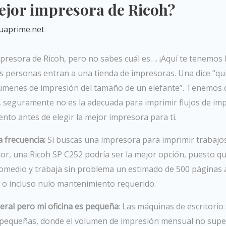
mejor impresora de Ricoh?
uaprime.net
presora de Ricoh, pero no sabes cuál es…. ¡Aquí te tenemos
os personas entran a una tienda de impresoras. Una dice “qu
olúmenes de impresión del tamaño de un elefante”. Tenemos 
a, seguramente no es la adecuada para imprimir flujos de im
to antes de elegir la mejor impresora para ti.
 frecuencia:
Si buscas una impresora para imprimir trabajo
lor, una Ricoh SP C252 podría ser la mejor opción, puesto que
omedio y trabaja sin problema un estimado de 500 páginas 
co o incluso nulo mantenimiento requerido.
ral pero mi oficina es pequeña
: Las máquinas de escritorio
s pequeñas, donde el volumen de impresión mensual no supe