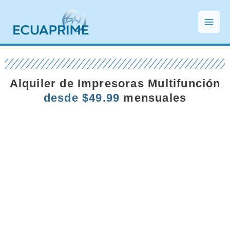
Ir
Main
al
Men
contenido
Alquiler de Impresoras Multifunción
desde $49.99
mensuales
Proveemos los mejores equipos y