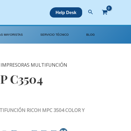
Buscar
Help Desk
AS MAYORISTAS
SERVICIO TÉCNICO
BLOG
,
IMPRESORAS MULTIFUNCIÓN
P C3504
IFUNCIÓN RICOH MPC 3504 COLOR Y