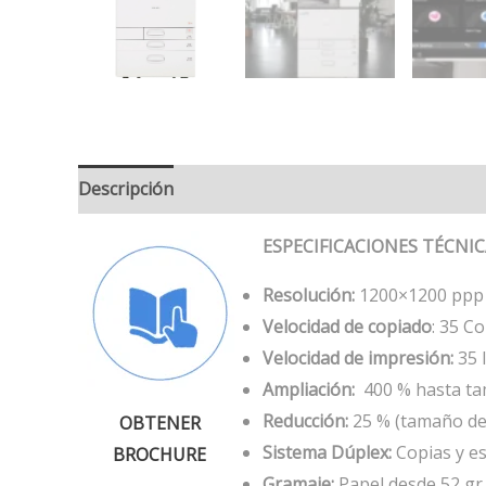
Descripción
ESPECIFICACIONES TÉCNI
Resolución:
1200×1200 ppp 
Velocidad de copiado
: 35 C
Velocidad de impresión:
35 
Ampliación:
400 % hasta t
Reducción:
25 % (tamaño de 
OBTENER
Sistema Dúplex:
Copias y es
BROCHURE
Gramaje:
Papel desde 52 gr