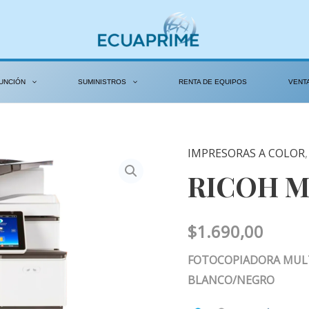
UNCIÓN
SUMINISTROS
RENTA DE EQUIPOS
VENT
IMPRESORAS A COLOR
RICOH
RICOH M
MP
C3504
cantidad
$
1.690,00
FOTOCOPIADORA MULT
BLANCO/NEGRO