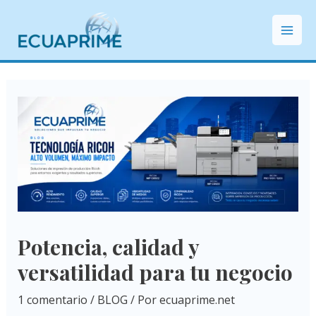
Ir
Post
Mai
al
navigation
Men
contenido
Potencia, calidad y
versatilidad para tu negocio
1 comentario
/
BLOG
/ Por
ecuaprime.net