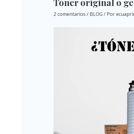
Tóner original o ge
2 comentarios
/
BLOG
/ Por
ecuapri