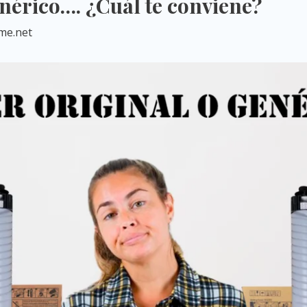
nérico…. ¿Cuál te conviene?
me.net