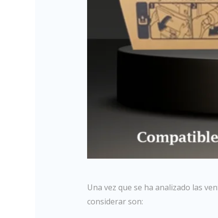
Una vez que se ha analizado las vent
considerar son: