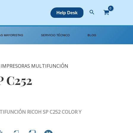
Buscar
Help Desk
AS MAYORISTAS
SERVICIO TÉCNICO
BLOG
,
IMPRESORAS MULTIFUNCIÓN
 C252
IFUNCIÓN RICOH SP C252 COLOR Y