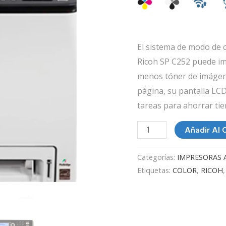
El sistema de modo de 
Ricoh SP C252
puede imp
menos tóner de imágene
página, su pantalla LCD
tareas para ahorrar ti
Añadir Al C
Categorías:
IMPRESORAS 
Etiquetas:
COLOR
,
RICOH