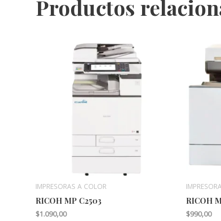
Productos relacio
IMPRESORAS A COLOR
IMPRESOR
RICOH MP C2503
RICOH M
$
1.090,00
$
990,00