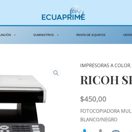
UNCIÓN
SUMINISTROS
RENTA DE EQUIPOS
VENT
IMPRESORAS A COLOR
RICOH
RICOH SP
SP
C252
cantidad
$
450,00
FOTOCOPIADORA MULT
BLANCO/NEGRO