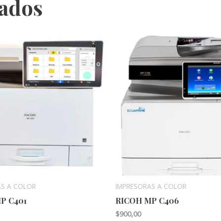
nados
AS A COLOR
IMPRESORAS A COLOR
P C401
RICOH MP C406
$
900,00