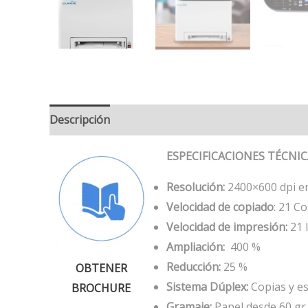
Descripción
ESPECIFICACIONES TÉCNI
Resolución:
2400×600 dpi en
Velocidad de copiado
: 21 C
Velocidad de impresión:
21 
Ampliación:
400 %
Reducción:
25 %
OBTENER
Sistema Dúplex:
Copias y es
BROCHURE
Gramaje:
Papel desde 60 gr