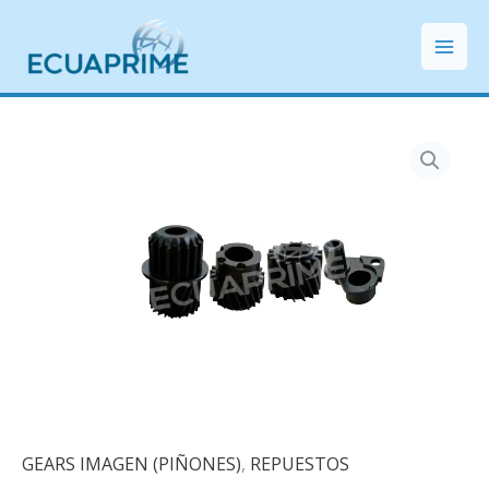
Ir
Mai
al
Men
contenido
GEARS IMAGEN (PIÑONES)
,
REPUESTOS