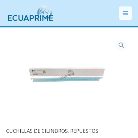
Ir
Mai
al
Men
contenido
CUCHILLAS DE CILINDROS
,
REPUESTOS