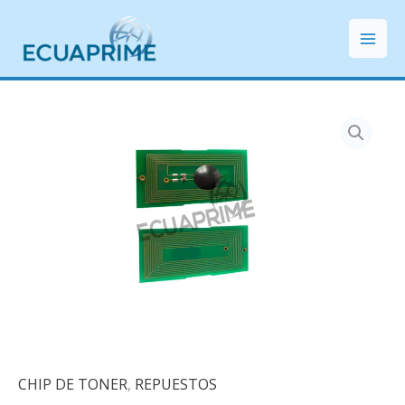
Ir
Mai
al
Men
contenido
CHIP DE TONER
,
REPUESTOS