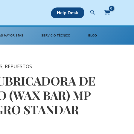
Buscar
Help Desk
AS MAYORISTAS
SERVICIO TÉCNICO
BLOG
S
,
REPUESTOS
UBRICADORA DE
O (WAX BAR) MP
GRO STANDAR