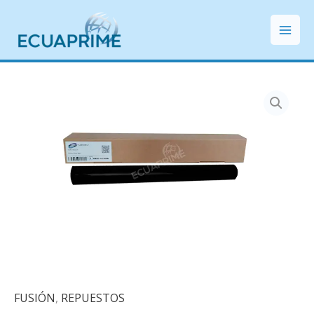
Ir
Mai
al
Men
contenido
FUSIÓN
,
REPUESTOS