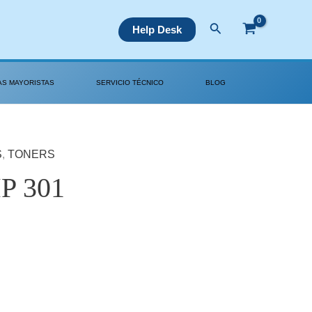
Buscar
Help Desk
AS MAYORISTAS
SERVICIO TÉCNICO
BLOG
S
,
TONERS
P 301