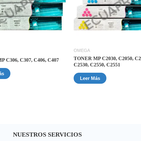
OMEGA
TONER MP C2030, C2050, C2
 C306, C307, C406, C407
C2530, C2550, C2551
ás
Leer Más
NUESTROS SERVICIOS