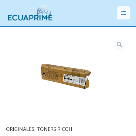
Ir
Mai
al
Men
contenido
ORIGINALES
,
TONERS RICOH