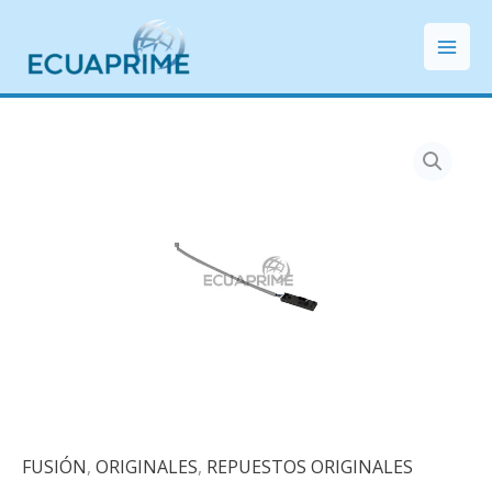
Ir
Mai
al
Men
contenido
FUSIÓN
,
ORIGINALES
,
REPUESTOS ORIGINALES