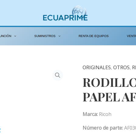
UNCIÓN
SUMINISTROS
RENTA DE EQUIPOS
VENT
ORIGINALES
,
OTROS
,
R
RODILL
PAPEL AF
Marca:
Ricoh
Número de parte:
AF03