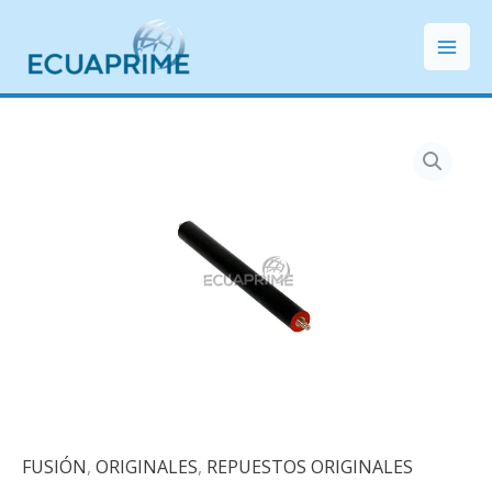
Ir
Mai
al
Men
contenido
FUSIÓN
,
ORIGINALES
,
REPUESTOS ORIGINALES