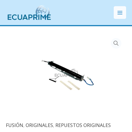
Ir
Mai
al
Men
contenido
FUSIÓN
,
ORIGINALES
,
REPUESTOS ORIGINALES