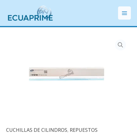
Ir
Mai
al
Men
contenido
CUCHILLAS DE CILINDROS
,
REPUESTOS