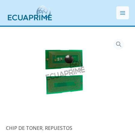
Ir
Mai
al
Men
contenido
CHIP DE TONER
,
REPUESTOS