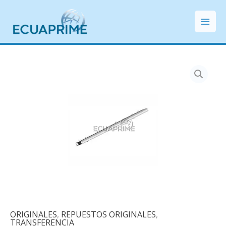
Ir
Mai
al
Men
contenido
ORIGINALES
,
REPUESTOS ORIGINALES
,
TRANSFERENCIA