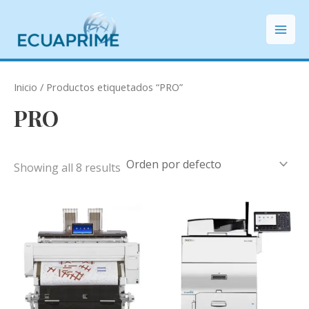
Ir
Mai
al
Men
contenido
Inicio
/ Productos etiquetados “PRO”
PRO
Showing all 8 results